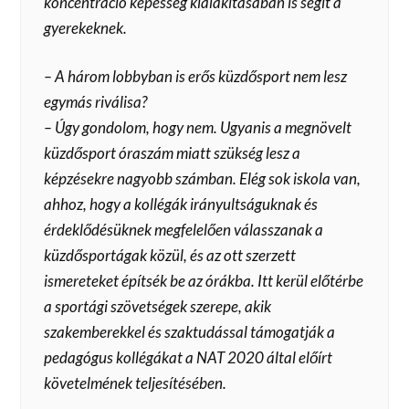
koncentráció képesség kialakításában is segít a
gyerekeknek.
– A három lobbyban is erős küzdősport nem lesz
egymás riválisa?
– Úgy gondolom, hogy nem. Ugyanis a megnövelt
küzdősport óraszám miatt szükség lesz a
képzésekre nagyobb számban. Elég sok iskola van,
ahhoz, hogy a kollégák irányultságuknak és
érdeklődésüknek megfelelően válasszanak a
küzdősportágak közül, és az ott szerzett
ismereteket építsék be az órákba. Itt kerül előtérbe
a sportági szövetségek szerepe, akik
szakemberekkel és szaktudással támogatják a
pedagógus kollégákat a NAT 2020 által előírt
követelmének teljesítésében.