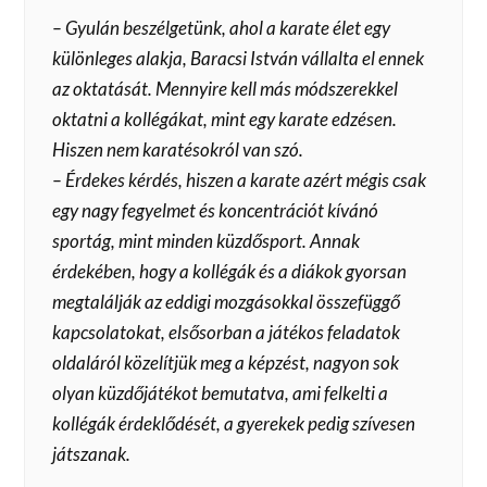
– Gyulán beszélgetünk, ahol a karate élet egy
különleges alakja, Baracsi István vállalta el ennek
az oktatását. Mennyire kell más módszerekkel
oktatni a kollégákat, mint egy karate edzésen.
Hiszen nem karatésokról van szó.
– Érdekes kérdés, hiszen a karate azért mégis csak
egy nagy fegyelmet és koncentrációt kívánó
sportág, mint minden küzdősport. Annak
érdekében, hogy a kollégák és a diákok gyorsan
megtalálják az eddigi mozgásokkal összefüggő
kapcsolatokat, elsősorban a játékos feladatok
oldaláról közelítjük meg a képzést, nagyon sok
olyan küzdőjátékot bemutatva, ami felkelti a
kollégák érdeklődését, a gyerekek pedig szívesen
játszanak.