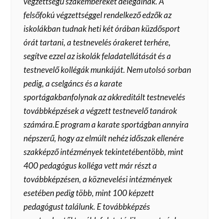
végzettségű szakembereket delegálnak. A
felsőfokú végzettséggel rendelkező edzők az
iskolákban tudnak heti két órában küzdősport
órát tartani, a testnevelés órakeret terhére,
segítve ezzel az iskolák feladatellátását és a
testnevelő kollégák munkáját. Nem utolsó sorban
pedig, a cselgáncs és a karate
sportágakbanfolynak az akkreditált testnevelés
továbbképzések a végzett testnevelő tanárok
számára.E program a karate sportágban annyira
népszerű, hogy az elmúlt nehéz időszak ellenére
szakképző intézmények tekintetébentöbb, mint
400 pedagógus kolléga vett már részt a
továbbképzésen, a köznevelési intézmények
esetében pedig több, mint 100 képzett
pedagógust találunk. E továbbképzés