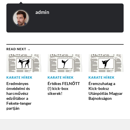
admin
READ NEXT →
KARATE HÍREK
KARATE HÍREK
KARATE HÍREK
Eredményes
Értékes FELNŐTT
Éremzuhatag a
önvédelmi és
(!) kick-box
Kick-boksz
harcművész
sikerek!
Utánpótlás Magyar
edzőtábor a
Bajnokságon
Fekete-tenger
partján