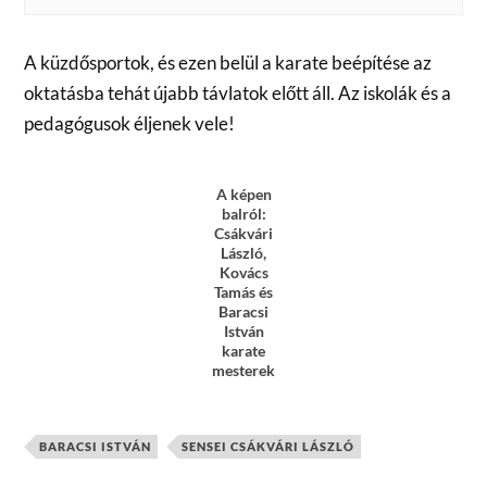
A küzdősportok, és ezen belül a karate beépítése az
oktatásba tehát újabb távlatok előtt áll. Az iskolák és a
pedagógusok éljenek vele!
A képen
balról:
Csákvári
László,
Kovács
Tamás és
Baracsi
István
karate
mesterek
BARACSI ISTVÁN
SENSEI CSÁKVÁRI LÁSZLÓ