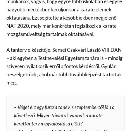
munkának, vagyis, hogy egyre több iskolában és egyre
nagyobb mértékben kerüljön sor a karate elemek
oktatására. Ezt segítette a későbbiekben megjelenő
NAT 2020, mely már konkrétan foglalkozik a karate
mozgásműveltség tartalmak oktatásával.
A tanterv elkészítője, Sensei Csákvári László VIII.DAN
– aki egyben a Testnevelési Egyetem tanára is – mindig
szívesen nyilatkozik erről a fontos kérdésről. Gyulán
beszélgettünk, ahol már több továbbképzést tartottak
meg.
– Véget ért egy furcsa tanév, s szeptembertől jön a
következő. Milyen távlatok vannak a karate
kerettanterv megvalósítása előtt?