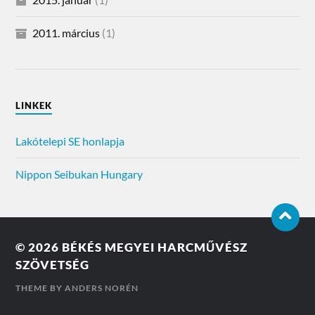
2011. március
(1)
LINKEK
Lakótelepi SE honlapja
Nippon Seibukan Hungary
© 2026
BÉKÉS MEGYEI HARCMŰVÉSZ
SZÖVETSÉG
THEME BY
ANDERS NORÉN