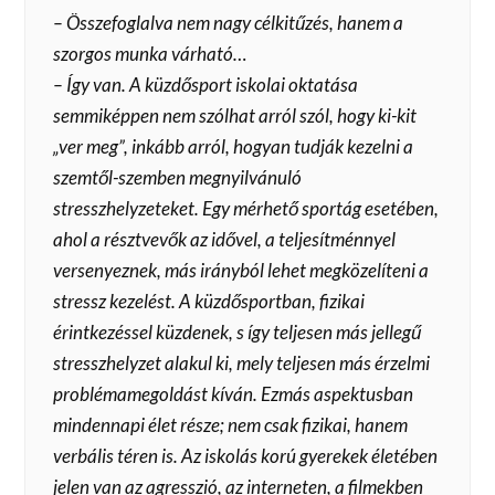
– Összefoglalva nem nagy célkitűzés, hanem a
szorgos munka várható…
– Így van. A küzdősport iskolai oktatása
semmiképpen nem szólhat arról szól, hogy ki-kit
„ver meg”, inkább arról, hogyan tudják kezelni a
szemtől-szemben megnyilvánuló
stresszhelyzeteket. Egy mérhető sportág esetében,
ahol a résztvevők az idővel, a teljesítménnyel
versenyeznek, más irányból lehet megközelíteni a
stressz kezelést. A küzdősportban, fizikai
érintkezéssel küzdenek, s így teljesen más jellegű
stresszhelyzet alakul ki, mely teljesen más érzelmi
problémamegoldást kíván. Ezmás aspektusban
mindennapi élet része; nem csak fizikai, hanem
verbális téren is. Az iskolás korú gyerekek életében
jelen van az agresszió, az interneten, a filmekben