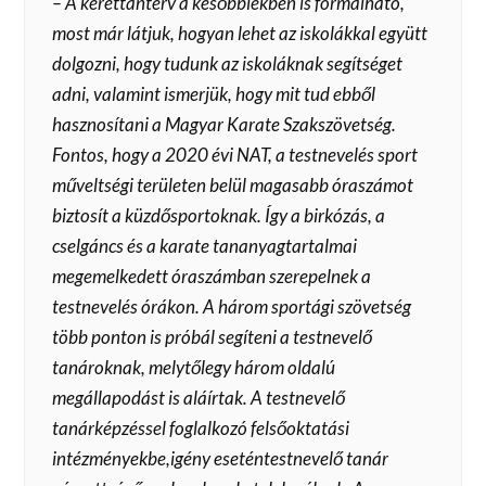
– A kerettanterv a későbbiekben is formálható,
most már látjuk, hogyan lehet az iskolákkal együtt
dolgozni, hogy tudunk az iskoláknak segítséget
adni, valamint ismerjük, hogy mit tud ebből
hasznosítani a Magyar Karate Szakszövetség.
Fontos, hogy a 2020 évi NAT, a testnevelés sport
műveltségi területen belül magasabb óraszámot
biztosít a küzdősportoknak. Így a birkózás, a
cselgáncs és a karate tananyagtartalmai
megemelkedett óraszámban szerepelnek a
testnevelés órákon. A három sportági szövetség
több ponton is próbál segíteni a testnevelő
tanároknak, melytőlegy három oldalú
megállapodást is aláírtak. A testnevelő
tanárképzéssel foglalkozó felsőoktatási
intézményekbe,igény eseténtestnevelő tanár