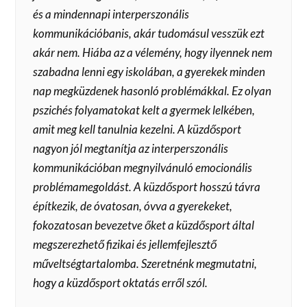
és a mindennapi interperszonális
kommunikációbanis, akár tudomásul vesszük ezt
akár nem. Hiába az a vélemény, hogy ilyennek nem
szabadna lenni egy iskolában, a gyerekek minden
nap megküzdenek hasonló problémákkal. Ez olyan
pszichés folyamatokat kelt a gyermek lelkében,
amit meg kell tanulnia kezelni. A küzdősport
nagyon jól megtanítja az interperszonális
kommunikációban megnyilvánuló emocionális
problémamegoldást. A küzdősport hosszú távra
építkezik, de óvatosan, óvva a gyerekeket,
fokozatosan bevezetve őket a küzdősport által
megszerezhető fizikai és jellemfejlesztő
műveltségtartalomba. Szeretnénk megmutatni,
hogy a küzdősport oktatás erről szól.