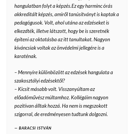
hangulatban folyt a képzés.Ez egy harminc órás
akkreditált képzés, amiről tanúsítványt is kaptak a
pedagógusok. Volt, ahol utána az edzéseket is
elkezdték, illetve látszott, hogy be is szeretnék
építeni az oktatásba az itt tanultakat. Nagyon
kíváncsiak voltak az önvédelmi jellegére is a
karaténak.
– Mennyire különbözött az edzések hangulata a
szakosztályi edzésektől?
– Kicsit másabb volt. Visszanyúltam az
előadóművész múltamhoz. Kollégáim nagyon
pozitívan álltak hozzá. Ha nem is megszokott
szigorral, de eredményesen tudtunk dolgozni.
BARACSI ISTVÁN