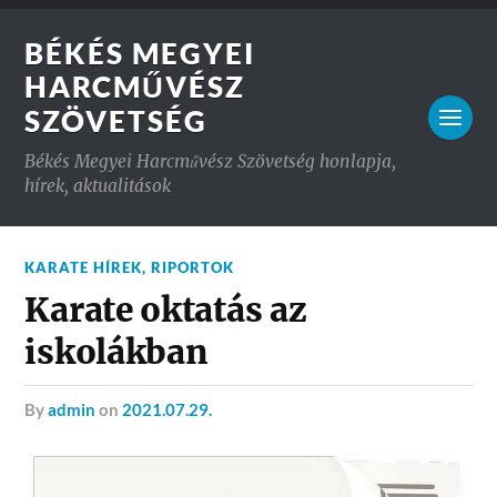
BÉKÉS MEGYEI
HARCMŰVÉSZ
SZÖVETSÉG
Békés Megyei Harcművész Szövetség honlapja,
hírek, aktualitások
KARATE HÍREK
,
RIPORTOK
Karate oktatás az
iskolákban
by
admin
on
2021.07.29.