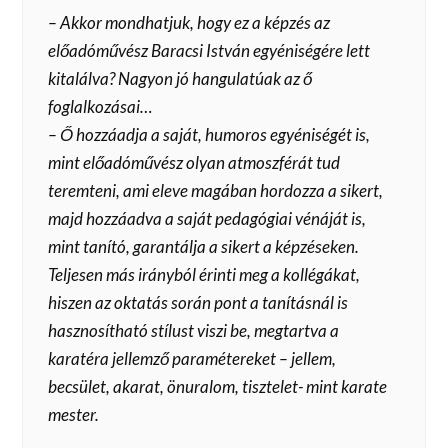
– Akkor mondhatjuk, hogy ez a képzés az
előadóművész Baracsi István egyéniségére lett
kitalálva? Nagyon jó hangulatúak az ő
foglalkozásai…
– Ő hozzáadja a saját, humoros egyéniségét is,
mint előadóművész olyan atmoszférát tud
teremteni, ami eleve magában hordozza a sikert,
majd hozzáadva a saját pedagógiai vénáját is,
mint tanító, garantálja a sikert a képzéseken.
Teljesen más irányból érinti meg a kollégákat,
hiszen az oktatás során pont a tanításnál is
hasznosítható stílust viszi be, megtartva a
karatéra jellemző paramétereket – jellem,
becsület, akarat, önuralom, tisztelet- mint karate
mester.