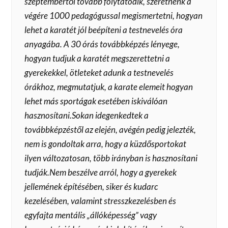
szeptembertől tovább folytatódik, szeretnénk a
végére 1000 pedagógussal megismertetni, hogyan
lehet a karatét jól beépíteni a testnevelés óra
anyagába. A 30 órás továbbképzés lényege,
hogyan tudjuk a karatét megszerettetni a
gyerekekkel, ötleteket adunk a testnevelés
órákhoz, megmutatjuk, a karate elemeit hogyan
lehet más sportágak esetében iskiválóan
hasznosítani.Sokan idegenkedtek a
továbbképzéstől az elején, avégén pedig jelezték,
nem is gondoltak arra, hogy a küzdősportokat
ilyen változatosan, több irányban is hasznosítani
tudják.Nem beszélve arról, hogy a gyerekek
jellemének építésében, siker és kudarc
kezelésében, valamint stresszkezelésben és
egyfajta mentális „állóképesség” vagy