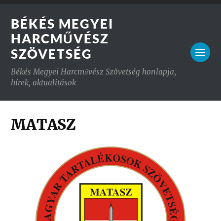
BÉKÉS MEGYEI
HARCMŰVÉSZ
SZÖVETSÉG
Békés Megyei Harcművész Szövetség honlapja,
hírek, aktualitások
MATASZ