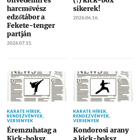
önvédelmi és
(!) kick-box
harcművész
sikerek!
edzőtábor a
2026.06.16.
Fekete-tenger
partján
2026.07.15.
KARATE HÍREK
,
KARATE HÍREK
,
RENDEZVÉNYEK
,
RENDEZVÉNYEK
,
VERSENYEK
VERSENYEK
Éremzuhatag a
Kondorosi arany
Kick-boksz
a kick-boksz