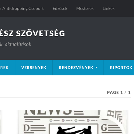
 Antidropping Csoport
Edzések
Mesterek
Linkek
ÉSZ SZÖVETSÉG
, aktualitások
ÍREK
VERSENYEK
RENDEZVÉNYEK
RIPORTOK
PAGE 1
/
1