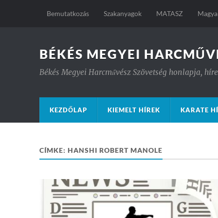
Bemutatkozás
Szakanyagok
MATASZ
Magyar
BÉKÉS MEGYEI HARCMŰV
Békés Megyei Harcművész Szövetség honlapja, hírek
KEZDŐLAP
KIEMELT HÍREK
KARATE H
CÍMKE:
HANSHI ROBERT MANOLE