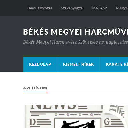
Bemutatkozás
Szakanyagok
MATASZ
Magyar
BÉKÉS MEGYEI HARCMŰV
Békés Megyei Harcművész Szövetség honlapja, hírek
KEZDŐLAP
KIEMELT HÍREK
KARATE H
ARCHÍVUM