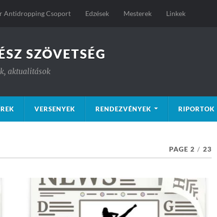
 Antidropping Csoport
Edzések
Mesterek
Linkek
ÉSZ SZÖVETSÉG
, aktualitások
ÍREK
VERSENYEK
RENDEZVÉNYEK
RIPORTOK
PAGE 2
/
23