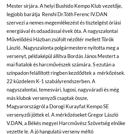
Mester sírjára. A helyi Bushido Kempo Klub vezetője,
legjobb barátja Renshi Dr.Tóth Ferenc IV.DAN
szervezi a nemes megemlékezést és tisztelgést óriási
energiával és odaadással évek óta. A nagyszalontai
Művelődési Házban zsúfolt nézőtér mellett Török
László , Nagyszalonta polgármestere nyitotta meg a
versenyt, példaképül állítva Bordás János Mestert a
mai fiatalok és harcművészek számára. S ezután a
színpadon felállított ringben kezdődtek a mérkőzések.
22 küzdelem K-1 szabályrendszerben. A
nagyszalontai, temesvári, lugosi, nagyváradi és még
más klubok versenyzői csaptak össze,
Magyarországról a Dorogi Kurayfat Kempo SE
versenyzői jöttek el. A mérkőzéseket Gregor László
V.DAN, a Békés megyei Harcművész Szövetség elnöke
vezette le. A jó hangulatú verseny méltó