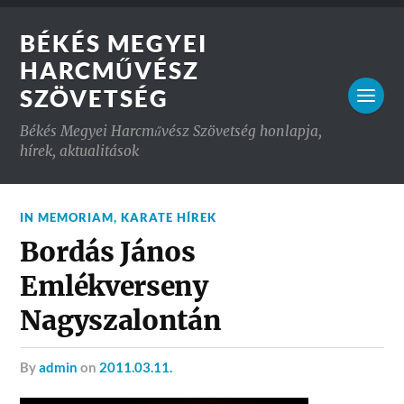
BÉKÉS MEGYEI
HARCMŰVÉSZ
SZÖVETSÉG
Békés Megyei Harcművész Szövetség honlapja,
hírek, aktualitások
IN MEMORIAM
,
KARATE HÍREK
Bordás János
Emlékverseny
Nagyszalontán
by
admin
on
2011.03.11.