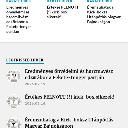
KARATE HÍREK
KARATE HÍREK
KARATE HÍREK
Eredményes
Értékes FELNŐTT
Éremzuhatag a
önvédelmi és
(!) kick-box
Kick-boksz
harcművész
sikerek!
Utánpótlás Magyar
edzőtábor a
Bajnokságon
Fekete-tenger
partján
LEGFRISSEB HÍREK
Eredményes önvédelmi és harcművész
edzőtábor a Fekete-tenger partján
2026.07.15.
Értékes FELNŐTT (!) kick-box sikerek!
2026.06.16.
Éremzuhatag a Kick-boksz Utánpótlás
Magyar Bajnokságon