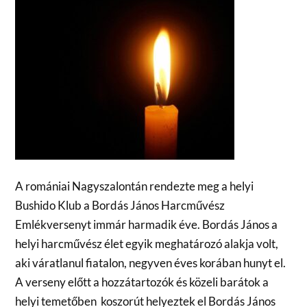
A romániai Nagyszalontán rendezte meg a helyi
Bushido Klub a Bordás János Harcművész
Emlékversenyt immár harmadik éve. Bordás János a
helyi harcművész élet egyik meghatározó alakja volt,
aki váratlanul fiatalon, negyven éves korában hunyt el.
A verseny előtt a hozzátartozók és közeli barátok a
helyi temetőben koszorút helyeztek el Bordás János