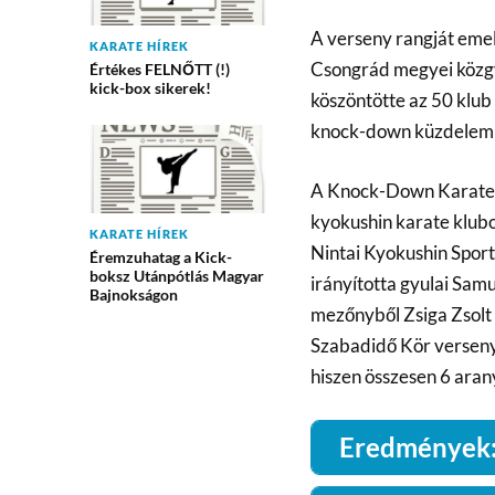
A verseny rangját eme
KARATE HÍREK
Csongrád megyei közgy
Értékes FELNŐTT (!)
kick-box sikerek!
köszöntötte az 50 klub
knock-down küzdelemb
A Knock-Down Karate D
kyokushin karate klubo
KARATE HÍREK
Nintai Kyokushin Sport
Éremzuhatag a Kick-
boksz Utánpótlás Magyar
irányította gyulai Sam
Bajnokságon
mezőnyből Zsiga Zsolt
Szabadidő Kör verseny
hiszen összesen 6 aran
Eredmények