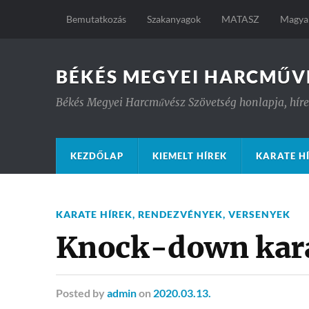
Bemutatkozás
Szakanyagok
MATASZ
Magyar
BÉKÉS MEGYEI HARCMŰV
Békés Megyei Harcművész Szövetség honlapja, hírek
KEZDŐLAP
KIEMELT HÍREK
KARATE H
KARATE HÍREK
,
RENDEZVÉNYEK
,
VERSENYEK
Knock-down kara
Posted
by
admin
on
2020.03.13.