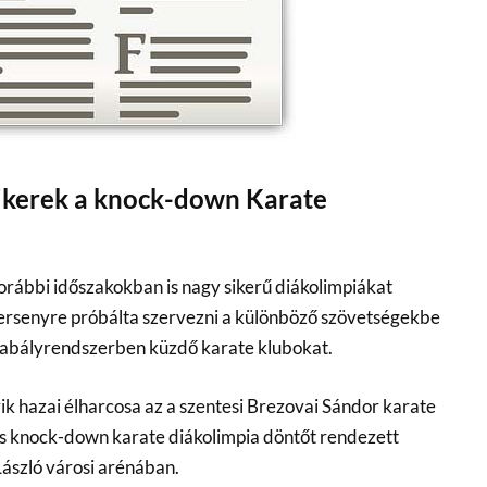
ikerek a knock-down Karate
orábbi időszakokban is nagy sikerű diákolimpiákat
versenyre próbálta szervezni a különböző szövetségekbe
abályrendszerben küzdő karate klubokat.
ik hazai élharcosa az a szentesi Brezovai Sándor karate
es knock-down karate diákolimpia döntőt rendezett
László városi arénában.