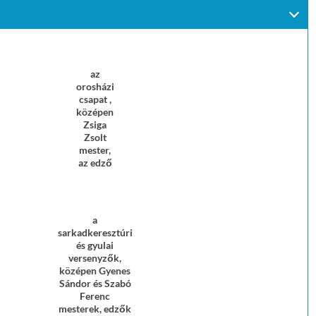
az
orosházi
csapat ,
középen
Zsiga
Zsolt
mester,
az edző
a
sarkadkeresztúri
és gyulai
versenyzők,
középen Gyenes
Sándor és Szabó
Ferenc
mesterek, edzők