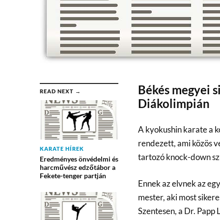
Békés megyei s
READ NEXT →
Diákolimpián
A kyokushin karate a k
rendezett, ami közös 
KARATE HÍREK
tartozó knock-down sz
Eredményes önvédelmi és
harcművész edzőtábor a
Fekete-tenger partján
Ennek az elvnek az egy
mester, aki most siker
Szentesen, a Dr. Papp 