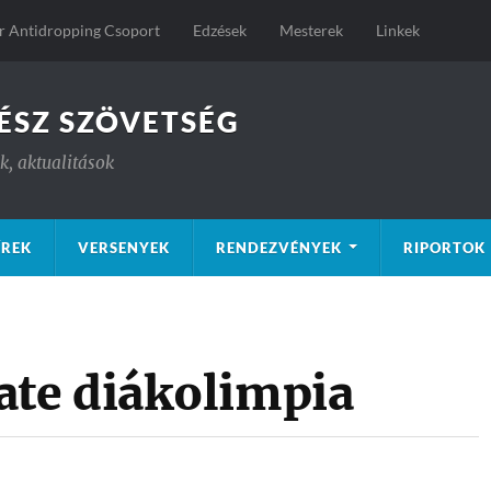
 Antidropping Csoport
Edzések
Mesterek
Linkek
ÉSZ SZÖVETSÉG
, aktualitások
ÍREK
VERSENYEK
RENDEZVÉNYEK
RIPORTOK
te diákolimpia