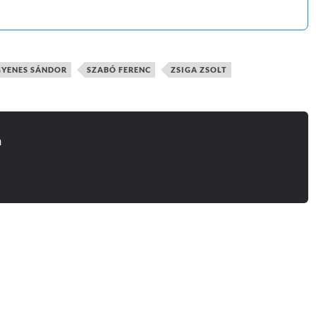
GYENES SÁNDOR
SZABÓ FERENC
ZSIGA ZSOLT
n