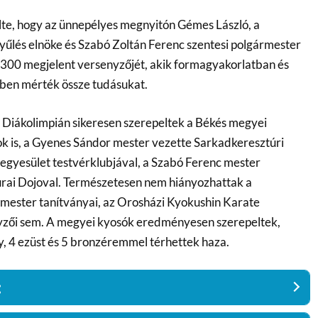
lte, hogy az ünnepélyes megnyitón Gémes László, a
űlés elnöke és Szabó Zoltán Ferenc szentesi polgármester
 300 megjelent versenyzőjét, akik formagyakorlatban és
en mérték össze tudásukat.
iákolimpián sikeresen szerepeltek a Békés megyei
k is, a Gyenes Sándor mester vezette Sarkadkeresztúri
egyesület testvérklubjával, a Szabó Ferenc mester
urai Dojoval. Természetesen nem hiányozhattak a
 mester tanítványai, az Orosházi Kyokushin Karate
zői sem. A megyei kyosók eredményesen szerepeltek,
y, 4 ezüst és 5 bronzéremmel térhettek haza.
: