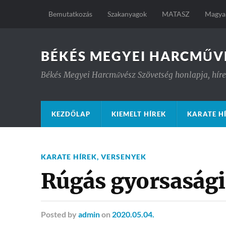
Bemutatkozás
Szakanyagok
MATASZ
Magyar
BÉKÉS MEGYEI HARCMŰV
Békés Megyei Harcművész Szövetség honlapja, hírek
KEZDŐLAP
KIEMELT HÍREK
KARATE H
KARATE HÍREK
,
VERSENYEK
Rúgás gyorsasági 
Posted
by
admin
on
2020.05.04.