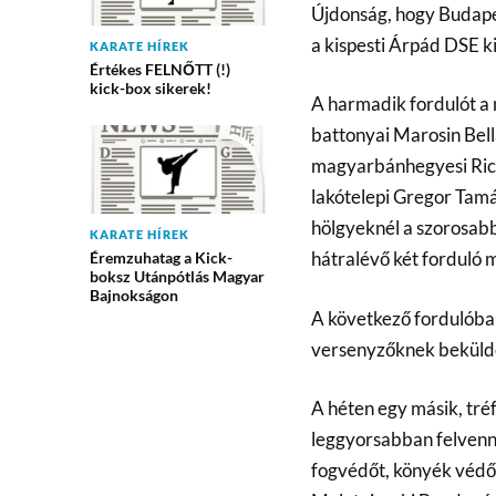
Újdonság, hogy Budapest
a kispesti Árpád DSE ki
KARATE HÍREK
Értékes FELNŐTT (!)
kick-box sikerek!
A harmadik fordulót a
battonyai Marosin Bellá
magyarbánhegyesi Rica
lakótelepi Gregor Tamá
hölgyeknél a szorosabb,
KARATE HÍREK
hátralévő két forduló 
Éremzuhatag a Kick-
boksz Utánpótlás Magyar
Bajnokságon
A következő fordulóban 
versenyzőknek bekülden
A héten egy másik, tréfá
leggyorsabban felvenni
fogvédőt, könyék védőt,