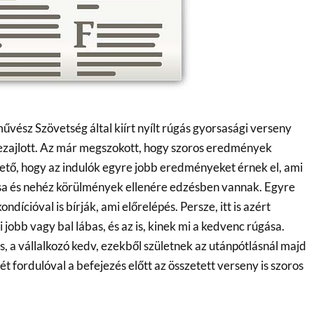
ész Szövetség által kiírt nyílt rúgás gyorsasági verseny
lezajlott. Az már megszokott, hogy szoros eredmények
hető, hogy az indulók egyre jobb eredményeket érnek el, ami
csa és nehéz körülmények ellenére edzésben vannak. Egyre
ondícióval is bírják, ami előrelépés. Persze, itt is azért
 jobb vagy bal lábas, és az is, kinek mi a kedvenc rúgása.
s, a vállalkozó kedv, ezekből születnek az utánpótlásnál majd
ét fordulóval a befejezés előtt az összetett verseny is szoros