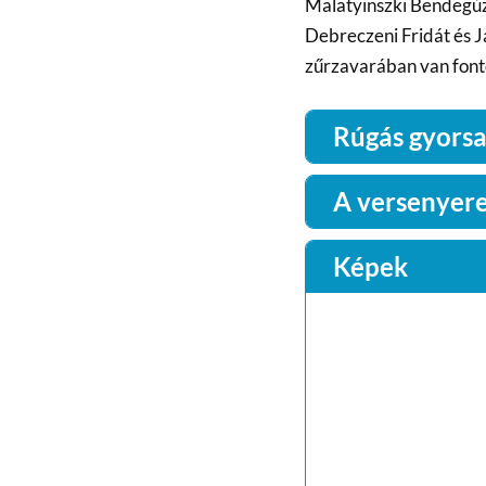
Malatyinszki Bendegúz
Debreczeni Fridát és J
zűrzavarában van fonto
Rúgás gyorsas
A versenyer
Képek