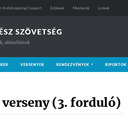
 Antidropping Csoport
Edzések
Mesterek
Linkek
ÉSZ SZÖVETSÉG
, aktualitások
ÍREK
VERSENYEK
RENDEZVÉNYEK
RIPORTOK
verseny (3. forduló)