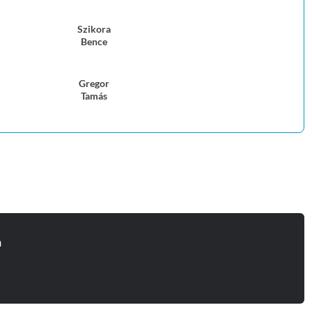
Szikora
Bence
Gregor
Tamás
n