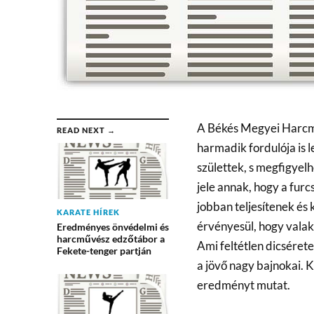
A Békés Megyei Harcműv
READ NEXT →
harmadik fordulója is 
születtek, s megfigyel
jele annak, hogy a fur
jobban teljesítenek és k
KARATE HÍREK
érvényesül, hogy valaki
Eredményes önvédelmi és
harcművész edzőtábor a
Ami feltétlen dicsérete
Fekete-tenger partján
a jövő nagy bajnokai. K
eredményt mutat.