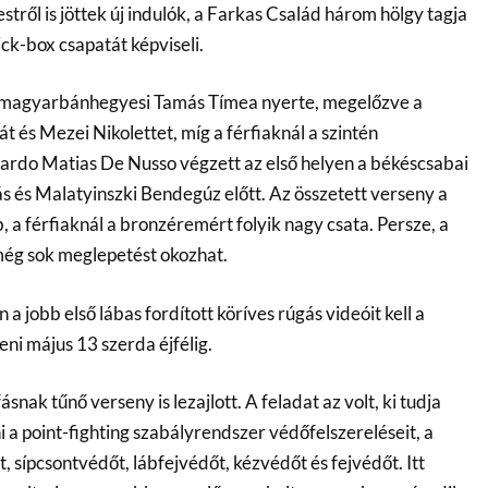
ről is jöttek új indulók, a Farkas Család három hölgy tagja
ck-box csapatát képviseli.
 magyarbánhegyesi Tamás Tímea nyerte, megelőzve a
t és Mezei Nikolettet, míg a férfiaknál a szintén
rdo Matias De Nusso végzett az első helyen a békéscsabai
s és Malatyinszki Bendegúz előtt. Az összetett verseny a
 a férfiaknál a bronzéremért folyik nagy csata. Persze, a
még sok meglepetést okozhat.
a jobb első lábas fordított köríves rúgás videóit kell a
i május 13 szerda éjfélig.
snak tűnő verseny is lezajlott. A feladat az volt, ki tudja
 a point-fighting szabályrendszer védőfelszereléseit, a
 sípcsontvédőt, lábfejvédőt, kézvédőt és fejvédőt. Itt