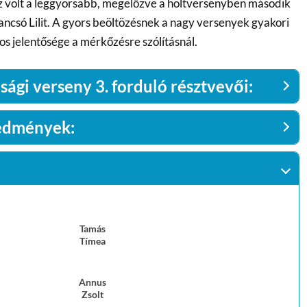
 volt a leggyorsabb, megelőzve a holtversenyben második
ancsó Lilit. A gyors beöltözésnek a nagy versenyek gyakori
s jelentősége a mérkőzésre szólításnál.
ági verseny 3. forduló résztvevői:
edmények:
Tamás
Tímea
Annus
Zsolt