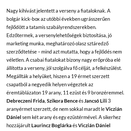
Nagy kihívást jelentett a verseny a fiataloknak. A
bolgár kick-box az utóbbi években ugrásszerűen
fejlődött a tatamis szabályrendszerekben.
Edzőtermek, a versenylehetőségek biztosítása, jó
marketing munka, meghatározó olasz sztáredző
szerződtetése – mind azt mutatta, hogy a fejlődés nem
véletlen. A csabai fiatalokat bizony nagy erőpróba elé
állította a verseny, jól szolgálva fő célját, a felkészülést.
Megállták a helyüket, hiszen a 19 érmet szerzett
csapatból a negyedik helyen végeztek az
éremtáblázaton 19 arany, 11 ezüst és 9 bronzéremmel.
Debreczeni Frida
,
Szikora Bence
és
Jancsó Lili
3
aranyérmet szerzett, de nem sokkal maradt le
Viczián
Dániel
sem két arany és egy ezüstérmével. A sikerhez
hozzájárult
Laurincz Boglárka
és
Viczián Dániel