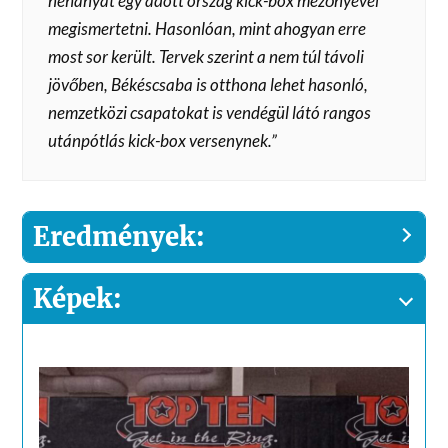
néhányat egy adott ország kick-box mezőnyével
megismertetni. Hasonlóan, mint ahogyan erre
most sor került. Tervek szerint a nem túl távoli
jövőben, Békéscsaba is otthona lehet hasonló,
nemzetközi csapatokat is vendégül látó rangos
utánpótlás kick-box versenynek.”
Eredmények:
Képek: