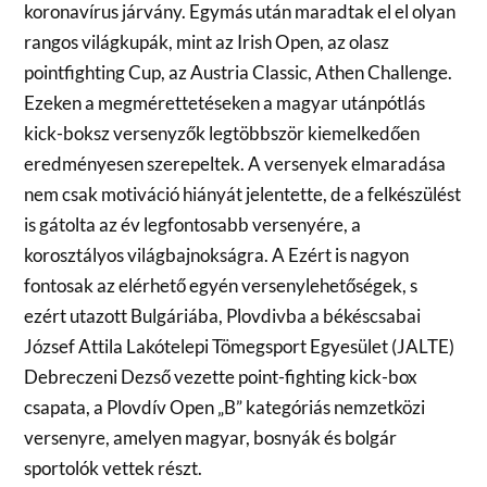
koronavírus járvány. Egymás után maradtak el el olyan
rangos világkupák, mint az Irish Open, az olasz
pointfighting Cup, az Austria Classic, Athen Challenge.
Ezeken a megmérettetéseken a magyar utánpótlás
kick-boksz versenyzők legtöbbször kiemelkedően
eredményesen szerepeltek. A versenyek elmaradása
nem csak motiváció hiányát jelentette, de a felkészülést
is gátolta az év legfontosabb versenyére, a
korosztályos világbajnokságra. A Ezért is nagyon
fontosak az elérhető egyén versenylehetőségek, s
ezért utazott Bulgáriába, Plovdivba a békéscsabai
József Attila Lakótelepi Tömegsport Egyesület (JALTE)
Debreczeni Dezső vezette point-fighting kick-box
csapata, a Plovdív Open „B” kategóriás nemzetközi
versenyre, amelyen magyar, bosnyák és bolgár
sportolók vettek részt.