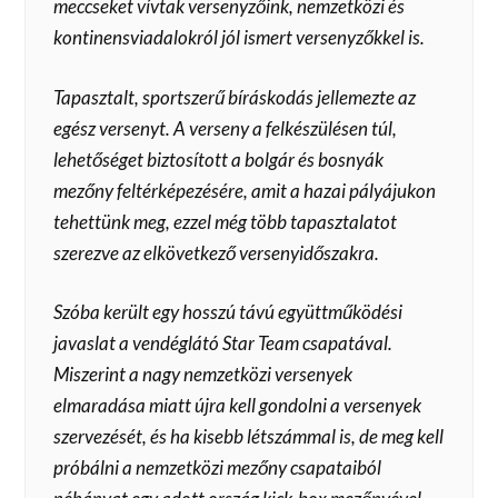
meccseket vívtak versenyzőink, nemzetközi és
kontinensviadalokról jól ismert versenyzőkkel is.
Tapasztalt, sportszerű bíráskodás jellemezte az
egész versenyt. A verseny a felkészülésen túl,
lehetőséget biztosított a bolgár és bosnyák
mezőny feltérképezésére, amit a hazai pályájukon
tehettünk meg, ezzel még több tapasztalatot
szerezve az elkövetkező versenyidőszakra.
Szóba került egy hosszú távú együttműködési
javaslat a vendéglátó Star Team csapatával.
Miszerint a nagy nemzetközi versenyek
elmaradása miatt újra kell gondolni a versenyek
szervezését, és ha kisebb létszámmal is, de meg kell
próbálni a nemzetközi mezőny csapataiból