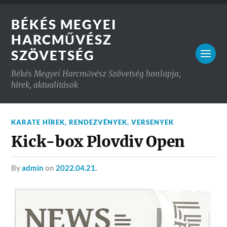
BÉKÉS MEGYEI
HARCMŰVÉSZ
SZÖVETSÉG
Békés Megyei Harcművész Szövetség honlapja,
hírek, aktualitások
KARATE HÍREK
,
RENDEZVÉNYEK
,
VERSENYEK
Kick-box Plovdiv Open
by
admin
on
2022.04.21.