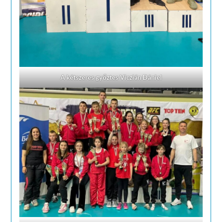
A kétszeres győztes Viczián Dániel