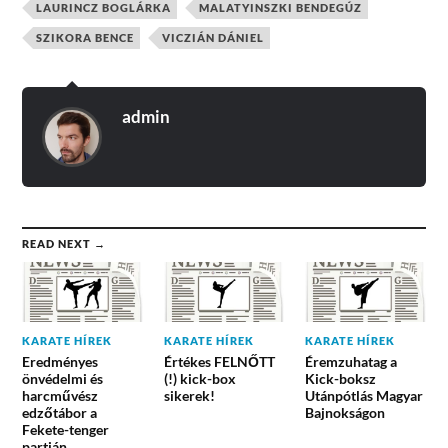
LAURINCZ BOGLÁRKA
MALATYINSZKI BENDEGÚZ
SZIKORA BENCE
VICZIÁN DÁNIEL
admin
READ NEXT →
KARATE HÍREK
KARATE HÍREK
KARATE HÍREK
Eredményes
Értékes FELNŐTT
Éremzuhatag a
önvédelmi és
(!) kick-box
Kick-boksz
harcművész
sikerek!
Utánpótlás Magyar
edzőtábor a
Bajnokságon
Fekete-tenger
partján