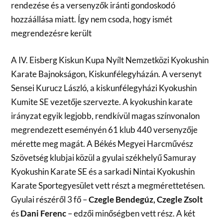
rendezése és a versenyzők iránti gondoskodó
hozzáállása miatt. Így nem csoda, hogy ismét
megrendezésre került
A IV. Eisberg Kiskun Kupa Nyílt Nemzetközi Kyokushin
Karate Bajnokságon, Kiskunfélegyházán. A versenyt
Sensei Kurucz László, a kiskunfélegyházi Kyokushin
Kumite SE vezetője szervezte. A kyokushin karate
irányzat egyik legjobb, rendkívül magas színvonalon
megrendezett eseményén 61 klub 440 versenyzője
mérette meg magát. A Békés Megyei Harcművész
Szövetség klubjai közül a gyulai székhelyű Samuray
Kyokushin Karate SE és a sarkadi Nintai Kyokushin
Karate Sportegyesület vett részt a megmérettetésen.
Gyulai részéről 3 fő –
Czegle Bendegúz, Czegle Zsolt
és
Dani Ferenc
– edzői minőségben vett rész. A két