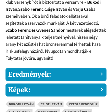
klub versenybírót is biztosított a versenyre –
Bukodi
István,Szabó Ferenc,Csige István
és
Varjú Csaba
személyében, Ők a bírói feladatok ellátásával
segítették a szervezők munkáját. A két vezetőedző,
Szabó Ferenc és Gyenes Sándor
mesterek elégedettek
lehetett tanítványaik teljesítményével, hiszen négy
arany hét ezüst és hat bronzéremmel térhettek haza
Kiskunfélegyházáról. Nyugodtan mondhatják el:
Folytatás jövőre, ugyanitt!
Eredmények:
Képek:
BUKODI ISTVÁN
CSIGE ISTVÁN
CZEGLE BENDEGÚZ
CZEGLE ZSOLT
DANI FERENC
GYENES SÁNDOR