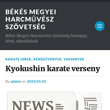
BÉKÉS MEGYEI
HARCMŰVÉSZ
SZÖVETSÉG
Békés Megyei Harcművész Szövetség honlapja,
hírek, aktualitások
KARATE HÍREK
,
RENDEZVÉNYEK
,
VERSENYEK
Kyokushin karate verseny
by
admin
on
2024.05.05.