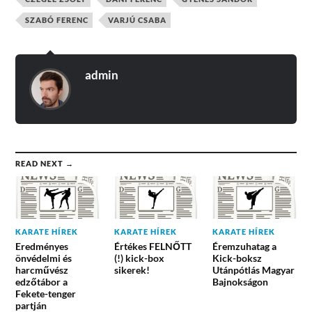
SZABÓ FERENC
VARJÚ CSABA
admin
READ NEXT →
KARATE HÍREK
KARATE HÍREK
KARATE HÍREK
Eredményes
Értékes FELNŐTT
Éremzuhatag a
önvédelmi és
(!) kick-box
Kick-boksz
harcművész
sikerek!
Utánpótlás Magyar
edzőtábor a
Bajnokságon
Fekete-tenger
partján