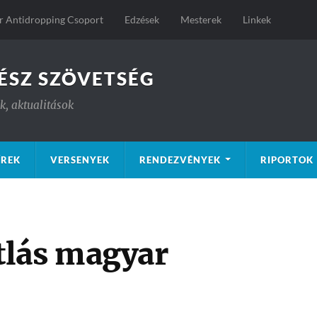
 Antidropping Csoport
Edzések
Mesterek
Linkek
ÉSZ SZÖVETSÉG
, aktualitások
ÍREK
VERSENYEK
RENDEZVÉNYEK
RIPORTOK
tlás magyar