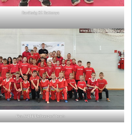
Barátság SE Battonya
Bcs.JALTE Debreczeni team