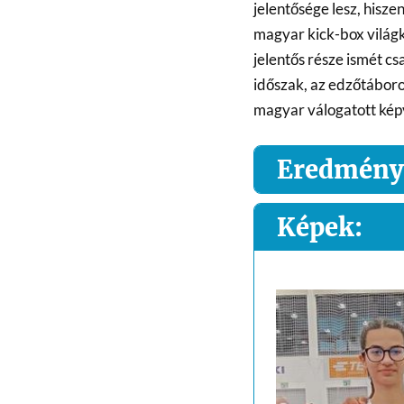
jelentősége lesz, hisz
magyar kick-box világk
jelentős része ismét cs
időszak, az edzőtábor
magyar válogatott kép
Eredmény
Képek: