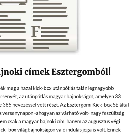
jnoki címek Esztergomból!
k meg a hazai kick-box utánpótlás talán legnagyobb
ersenyét, az utánpótlás magyar bajnokságot, amelyen 33
 385 nevezéssel vett részt. Az Esztergomi Kick-box SE által
 versenynapon -ahogyan az várható volt- nagy feszültség
t nem csak a magyar bajnoki cím, hanem az augusztus végi
ck- box világbajnokságon való indulás joga is volt. Ennek