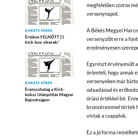
megfelelően szoros mé
versenynapot.
A Békés Megyei Harcműv
KARATE HÍREK
Értékes FELNŐTT (!)
versenyzőit erre a fo
kick-box sikerek!
eredményesen szerepe
Egyrészt érvényesült a
örömteli, hogy annak e
versenyeken már biztosí
KARATE HÍREK
Éremzuhatag a Kick-
odaadással és erőbedob
boksz Utánpótlás Magyar
óriási értékkel bír. En
Bajnokságon
bronzéremmel tértek h
vívtak a csapatok.
Ez a jó forma remélhe