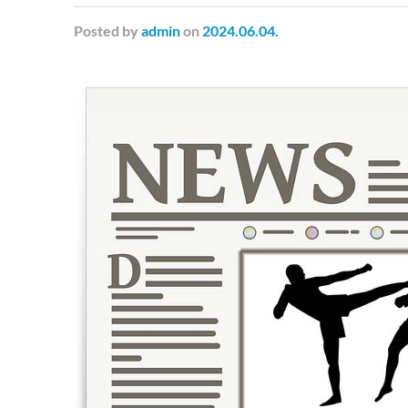
Posted
by
admin
on
2024.06.04.