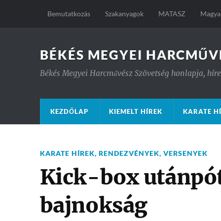
Bemutatkozás
Szakanyagok
MATASZ
Magyar
BÉKÉS MEGYEI HARCMŰV
Békés Megyei Harcművész Szövetség honlapja, hírek
KEZDŐLAP
KIEMELT HÍREK
KARATE H
KARATE HÍREK
,
RENDEZVÉNYEK
,
VERSENYEK
Kick-box utánpó
bajnokság