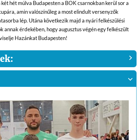
en két hét múlva Budapesten a BOK csarnokban kerül sor a
upára, amin valószínűleg a most elindult versenyzők
atasorba lép. Utána következik majd a nyári felkészülési
ok annak érdekében, hogy augusztus végén egy felkészült
viselje Hazánkat Budapesten!
ek: