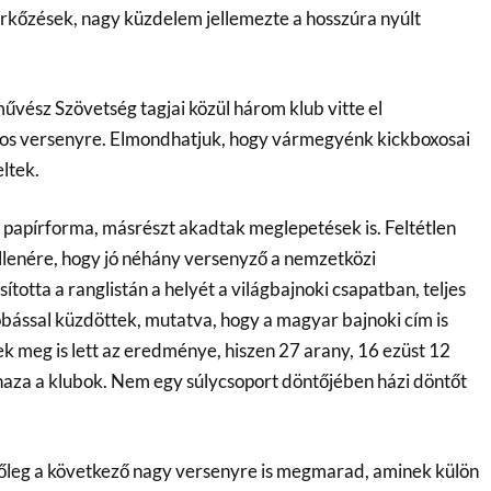
rkőzések, nagy küzdelem jellemezte a hosszúra nyúlt
ész Szövetség tagjai közül három klub vitte el
ntos versenyre. Elmondhatjuk, hogy vármegyénk kickboxosai
ltek.
 papírforma, másrészt akadtak meglepetések is. Feltétlen
llenére, hogy jó néhány versenyző a nemzetközi
totta a ranglistán a helyét a világbajnoki csapatban, teljes
ással küzdöttek, mutatva, hogy a magyar bajnoki cím is
nek meg is lett az eredménye, hiszen 27 arany, 16 ezüst 12
aza a klubok. Nem egy súlycsoport döntőjében házi döntőt
tőleg a következő nagy versenyre is megmarad, aminek külön