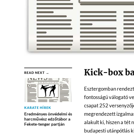
Kick-box ba
READ NEXT →
Esztergomban rendezté
fontosságú válogató v
csapat 252 versenyzője
KARATE HÍREK
megrendezett izgalmas
Eredményes önvédelmi és
harcművész edzőtábor a
alakult ki, hiszen a té
Fekete-tenger partján
budapesti utánpótlás ki