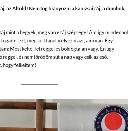
táj, az Alföld! Nem fog hiányozni a kanizsai táj, a dombok,
 táj mint a hegyek, meg van e táj szépsége! Amúgy mindenhol
 fogadni ezt, meg kell tanulni élvezni azt, ami van. Egy
: Most keltél fel reggel és boldogtalan vagy. Én úgy
ó reggel, és nemtörődöm süt a nap vagy esik az eső,
, hogy felkeltem!