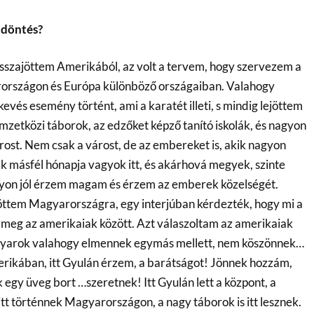
 döntés?
sszajöttem Amerikából, az volt a tervem, hogy szervezem a
rországon és Európa különböző országaiban. Valahogy
vés esemény történt, ami a karatét illeti, s mindig lejöttem
emzetközi táborok, az edzőket képző tanító iskolák, és nagyon
ost. Nem csak a várost, de az embereket is, akik nagyon
 másfél hónapja vagyok itt, és akárhová megyek, szinte
agyon jól érzem magam és érzem az emberek közelségét.
öttem Magyarországra, egy interjúban kérdezték, hogy mi a
meg az amerikaiak között. Azt válaszoltam az amerikaiak
gyarok valahogy elmennek egymás mellett, nem köszönnek…
rikában, itt Gyulán érzem, a barátságot! Jönnek hozzám,
egy üveg bort …szeretnek! Itt Gyulán lett a központ, a
tt történnek Magyarországon, a nagy táborok is itt lesznek.