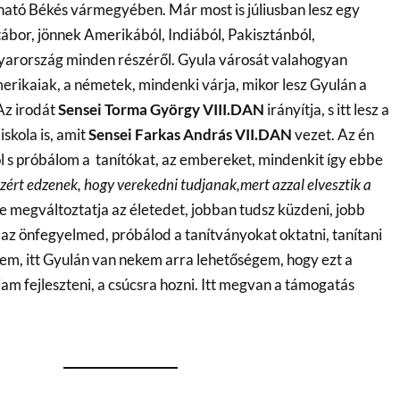
ható Békés vármegyében. Már most is júliusban lesz egy
bor, jönnek Amerikából, Indiából, Pakisztánból,
rország minden részéről. Gyula városát valahogyan
merikaiak, a németek, mindenki várja, mikor lesz Gyulán a
Az irodát
Sensei Torma György VIII.DAN
irányítja, s itt lesz a
iskola is, amit
Sensei Farkas András VII.DAN
vezet. Az én
 s próbálom a tanítókat, az embereket, mindenkit így ebbe
zért edzenek, hogy verekedni tudjanak,mert azzal elvesztik a
e megváltoztatja az életedet, jobban tudsz küzdeni, jobb
az önfegyelmed, próbálod a tanítványokat oktatni, tanítani
em, itt Gyulán van nekem arra lehetőségem, hogy ezt a
am fejleszteni, a csúcsra hozni. Itt megvan a támogatás