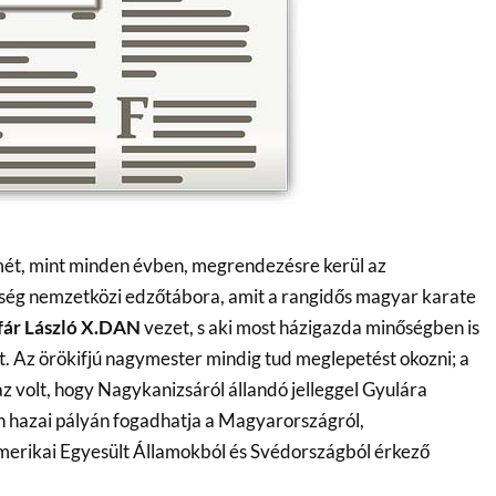
mét, mint minden évben, megrendezésre kerül az
ség nemzetközi edzőtábora, amit a rangidős magyar karate
fár László X.DAN
vezet, s aki most házigazda minőségben is
t. Az örökifjú nagymester mindig tud meglepetést okozni; a
z volt, hogy Nagykanizsáról állandó jelleggel Gyulára
n hazai pályán fogadhatja a Magyarországról,
erikai Egyesült Államokból és Svédországból érkező