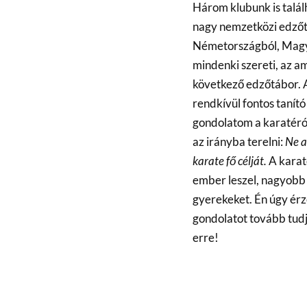
Három klubunk is talál
nagy nemzetközi edzőtá
Németországból, Magya
mindenki szereti, az a
következő edzőtábor. 
rendkívül fontos tanító 
gondolatom a karatéról
az irányba terelni:
Ne a
karate fő célját.
A karat
ember leszel, nagyobb 
gyerekeket. Én úgy érz
gondolatot tovább tudj
erre!