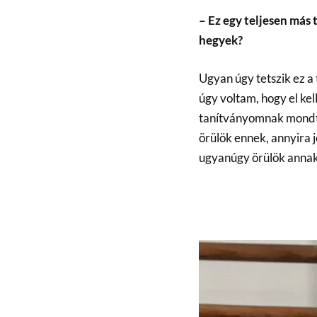
– Ez egy teljesen más 
hegyek?
Ugyan úgy tetszik ez a
úgy voltam, hogy el kell
tanítványomnak mondtam
örülök ennek, annyira j
ugyanúgy örülök annak