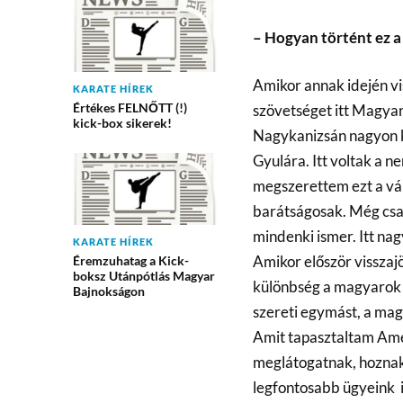
– Hogyan történt ez a
Amikor annak idején vi
KARATE HÍREK
Értékes FELNŐTT (!)
szövetséget itt Magya
kick-box sikerek!
Nagykanizsán nagyon ke
Gyulára. Itt voltak a n
megszerettem ezt a vár
barátságosak. Még csak
mindenki ismer. Itt n
KARATE HÍREK
Amikor először visszaj
Éremzuhatag a Kick-
boksz Utánpótlás Magyar
különbség a magyarok 
Bajnokságon
szereti egymást, a ma
Amit tapasztaltam Ame
meglátogatnak, hoznak 
legfontosabb ügyeink i