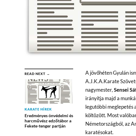
A jövőhéten Gyulán is
READ NEXT →
A.J.K.A.Karate Szövet
nagymester,
Sensei Sá
irányítja majd a munká
legutóbbi meglepetés a
KARATE HÍREK
költözött. Most valóba
Eredményes önvédelmi és
harcművész edzőtábor a
Németországból, az Am
Fekete-tenger partján
karatésokat.