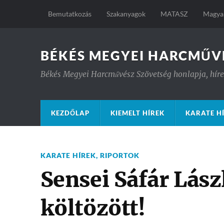
Bemutatkozás
Szakanyagok
MATASZ
Magyar
BÉKÉS MEGYEI HARCMŰV
Békés Megyei Harcművész Szövetség honlapja, hírek
KEZDŐLAP
KIEMELT HÍREK
KARATE H
KARATE HÍREK
,
RIPORTOK
Sensei Sáfár Lás
költözött!