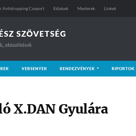
 Antidropping Csoport
Edzések
Mesterek
Linkek
ÉSZ SZÖVETSÉG
, aktualitások
ÍREK
VERSENYEK
RENDEZVÉNYEK
RIPORTOK
zló X.DAN Gyulára