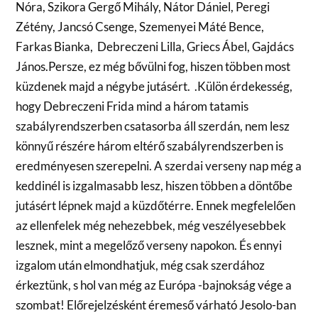
Nóra, Szikora Gergő Mihály, Nátor Dániel, Peregi
Zétény, Jancsó Csenge, Szemenyei Máté Bence,
Farkas Bianka, Debreczeni Lilla, Griecs Ábel, Gajdács
János.Persze, ez még bővülni fog, hiszen többen most
küzdenek majd a négybe jutásért. .Külön érdekesség,
hogy Debreczeni Frida mind a három tatamis
szabályrendszerben csatasorba áll szerdán, nem lesz
könnyű részére három eltérő szabályrendszerben is
eredményesen szerepelni. A szerdai verseny nap még a
keddinél is izgalmasabb lesz, hiszen többen a döntőbe
jutásért lépnek majd a küzdőtérre. Ennek megfelelően
az ellenfelek még nehezebbek, még veszélyesebbek
lesznek, mint a megelőző verseny napokon. És ennyi
izgalom után elmondhatjuk, még csak szerdához
érkeztünk, s hol van még az Európa -bajnokság vége a
szombat! Előrejelzésként éremeső várható Jesolo-ban