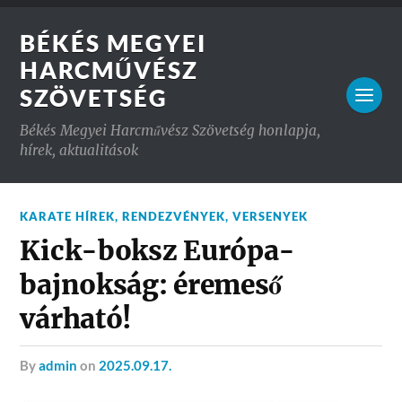
BÉKÉS MEGYEI
HARCMŰVÉSZ
SZÖVETSÉG
Békés Megyei Harcművész Szövetség honlapja,
hírek, aktualitások
KARATE HÍREK
,
RENDEZVÉNYEK
,
VERSENYEK
Kick-boksz Európa-
bajnokság: éremeső
várható!
by
admin
on
2025.09.17.