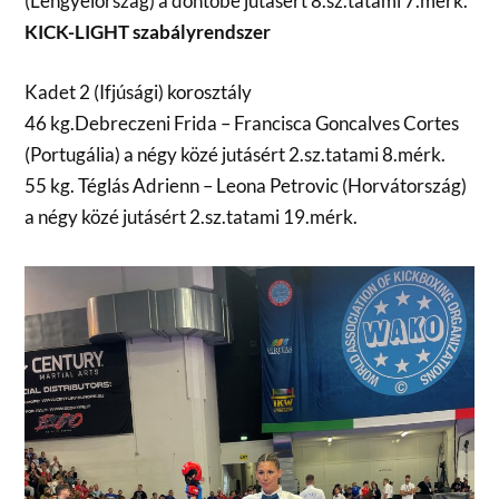
(Lengyelország) a döntőbe jutásért 8.sz.tatami 7.mérk.
KICK-LIGHT szabályrendszer
Kadet 2 (Ifjúsági) korosztály
46 kg.Debreczeni Frida – Francisca Goncalves Cortes
(Portugália) a négy közé jutásért 2.sz.tatami 8.mérk.
55 kg. Téglás Adrienn – Leona Petrovic (Horvátország)
a négy közé jutásért 2.sz.tatami 19.mérk.