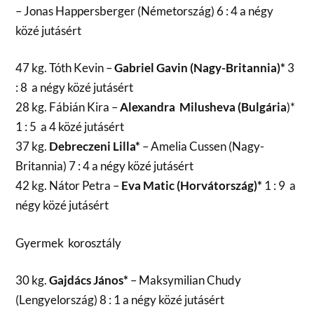
– Jonas Happersberger (Németország) 6 : 4 a négy
közé jutásért
47 kg. Tóth Kevin –
Gabriel Gavin (Nagy-Britannia)*
3
: 8 a négy közé jutásért
28 kg. Fábián Kira –
Alexandra Milusheva (Bulgária
)*
1 : 5 a 4 közé jutásért
37 kg.
Debreczeni Lilla*
– Amelia Cussen (Nagy-
Britannia) 7 : 4 a négy közé jutásért
42 kg. Nátor Petra –
Eva Matic (Horvátország)*
1 : 9 a
négy közé jutásért
Gyermek korosztály
30 kg.
Gajdács János*
– Maksymilian Chudy
(Lengyelország) 8 : 1 a négy közé jutásért