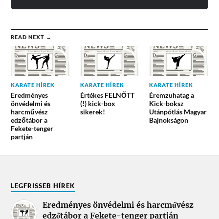
READ NEXT →
KARATE HÍREK
KARATE HÍREK
KARATE HÍREK
Eredményes
Értékes FELNŐTT
Éremzuhatag a
önvédelmi és
(!) kick-box
Kick-boksz
harcművész
sikerek!
Utánpótlás Magyar
edzőtábor a
Bajnokságon
Fekete-tenger
partján
LEGFRISSEB HÍREK
Eredményes önvédelmi és harcművész
edzőtábor a Fekete-tenger partján