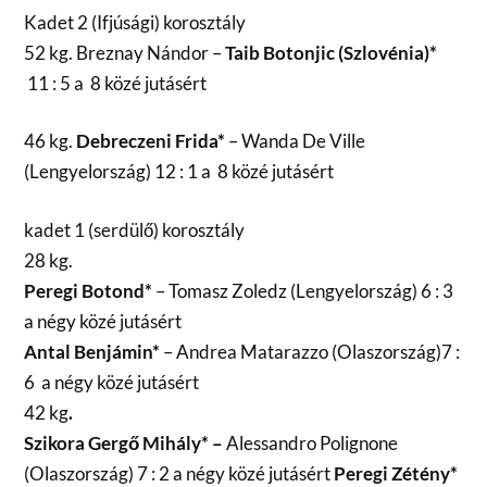
Kadet 2 (Ifjúsági) korosztály
52 kg. Breznay Nándor –
Taib Botonjic (Szlovénia)*
11 : 5 a 8 közé jutásért
46 kg.
Debreczeni Frida*
– Wanda De Ville
(Lengyelország) 12 : 1 a 8 közé jutásért
kadet 1 (serdülő) korosztály
28 kg.
Peregi Botond*
– Tomasz Zoledz (Lengyelország) 6 : 3
a négy közé jutásért
Antal Benjámin*
– Andrea Matarazzo (Olaszország)7 :
6 a négy közé jutásért
42 kg
.
Szikora Gergő Mihály* –
Alessandro Polignone
(Olaszország) 7 : 2 a négy közé jutásért
Peregi Zétény*