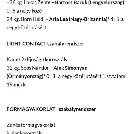
+36 kg. Lakos Zente –
Bartosz Baruk (Lengyelország)
0 : 8 a négy közé
24 kg. Born Heidi –
Aria Lea (Nagy-Britannia)*
4 : 5 a
négy közé jutásért
LIGHT-CONTACT szabályrendszer
Kadet 2 (Ifjúsági) korosztály
32 kg. Soós Nándor –
Alek Simonyan
(Örményország)*
0 : 3 a négy közé jutásért 1.sz.tatami
19.mérk.
FORMAGYAKORLAT szabályrendszer
Zenés formagyakorlat
junior korosztály