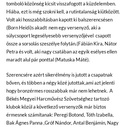
tomboló közönség kicsit visszafogott a küzdelemben.
Hiába, ezt is még szokni kell, a rutintalanság kiütközött.
Volt aki hosszabbításban kapott ki balszerencsésen
(Born Heidi)s akadt nem egy versenyző, aki a
súlycsoport legesélyesebb versenyzőjével csapott
össze a sorsolás szeszélye folytán.(Fábián Kira, Nátor
Petra és volt, aki nagy csatában az egyik esélyes ellen
maradt alul pár ponttal (Matuska Máté).
Szerencsére azért sikerélmény is jutott a csapatnak
bőven, és többen a négy közé jutottak,ami azt jelenti
hogy bronzérmes rosszabbak már nem lehetnek. A
Békés Megyei Harcművész Szövetséghez tartozó
klubok közül a következő versenyzők már biztos
érmesnek számítanak: Peregi Botond, Tóth Izabella,
Bak Ágnes Panna ,Gróf Nándor, Antal Benjámin, Nagy