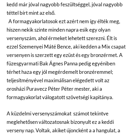
kedd már jóval nagyobb feszültséggel, jóval nagyobb
téttel bírt mint az első.
A formagyakorlatosok ezt azért nem így élték meg,
hiszen nekik szinte minden napra esik egy olyan
versenyszám, ahol érmeket lehetett szerezni. Élt is
ezzel Szemenyei Máté Bence, aki kedden a Mix csapat
versenyen is szerzett egy ezüst és egy bronzérmet. A
füzesgyarmati Bak Ágnes Panna pedig egyéniben
térhet haza egy jól megérdemelt bronzéremmel;
teljesítményével maximálisan elégedett volt az
orosházi Puravecz Péter Péter mester, aki a
formagyakorlat válogatott szövetségi kapitánya.
A küzdelmi versenyszámokat számot tekintve
meglehetősen változatosnak bizonyult ez a keddi
verseny nap. Voltak, akiket újoncként a a hangulat, a