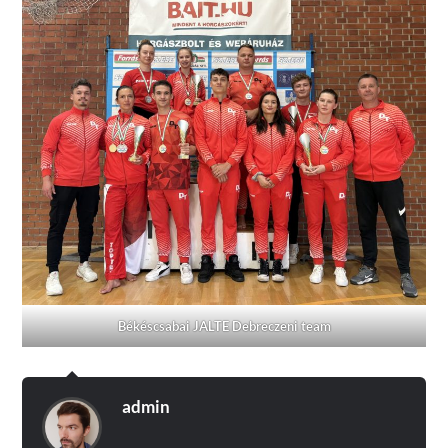
Békéscsabai JALTE Debreczeni team
admin