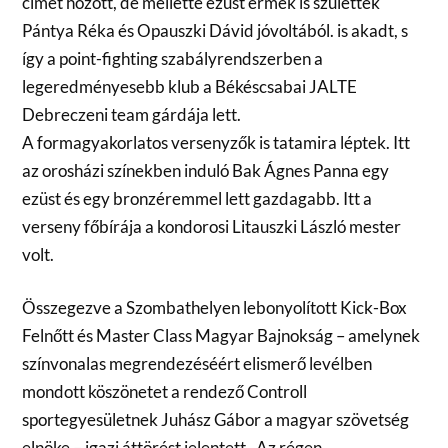
címet hozott, de mellette ezüst érmek is születtek
Pántya Réka és Opauszki Dávid jóvoltából. is akadt, s
így a point-fighting szabályrendszerben a
legeredményesebb klub a Békéscsabai JALTE
Debreczeni team gárdája lett.
A formagyakorlatos versenyzők is tatamira léptek. Itt
az orosházi színekben induló Bak Ágnes Panna egy
ezüst és egy bronzéremmel lett gazdagabb. Itt a
verseny főbírája a kondorosi Litauszki László mester
volt.
Összegezve a Szombathelyen lebonyolított Kick-Box
Felnőtt és Master Class Magyar Bajnokság – amelynek
színvonalas megrendezéséért elismerő levélben
mondott köszönetet a rendező Controll
sportegyesületnek Juhász Gábor a magyar szövetség
elnöke – igazi áttörést jelentett . Az régen