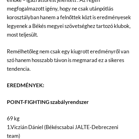
megfogalmazott igény, hogy ne csak utánpótlás
korosztályban hanem a felnőttek közt is eredményesek
legyenek a Békés megyei szövetséghez tartozó klubok,
most teljesült.
Remélhetőleg nem csak egy kiugrott eredményről van
szó hanem hosszabb távon is megmarad ez a sikeres
tendencia.
EREDMÉNYEK:
POINT-FIGHTING szabályrendszer
69 kg
1.Viczián Dániel (Békéscsabai JALTE-Debreczeni
team)