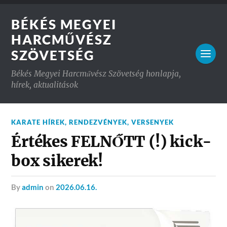
BÉKÉS MEGYEI
HARCMŰVÉSZ
SZÖVETSÉG
Békés Megyei Harcművész Szövetség honlapja,
hírek, aktualitások
KARATE HÍREK
,
RENDEZVÉNYEK
,
VERSENYEK
Értékes FELNŐTT (!) kick-
box sikerek!
by
admin
on
2026.06.16.