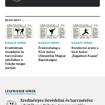
READ NEXT →
KARATE HÍREK
KARATE HÍREK
KARATE HÍREK
Eredményes
Éremzuhatag a
Kondorosi arany a
önvédelmi és
Kick-boksz
kick-boksz
harcművész
Utánpótlás Magyar
„Ragadozó Kupán”
edzőtábor a
Bajnokságon
Fekete-tenger
partján
LEGFRISSEB HÍREK
Eredményes önvédelmi és harcművész