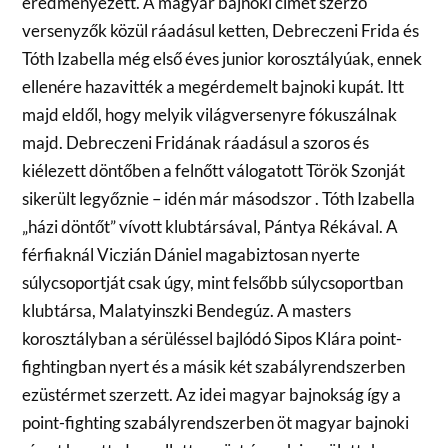
eredményezett. A magyar bajnoki címet szerző
versenyzők közül ráadásul ketten, Debreczeni Frida és
Tóth Izabella még első éves junior korosztályúak, ennek
ellenére hazavitték a megérdemelt bajnoki kupát. Itt
majd eldől, hogy melyik világversenyre fókuszálnak
majd. Debreczeni Fridának ráadásul a szoros és
kiélezett döntőben a felnőtt válogatott Török Szonját
sikerült legyőznie – idén már másodszor . Tóth Izabella
„házi döntőt” vívott klubtársával, Pántya Rékával. A
férfiaknál Viczián Dániel magabiztosan nyerte
súlycsoportját csak úgy, mint felsőbb súlycsoportban
klubtársa, Malatyinszki Bendegúz. A masters
korosztályban a sérüléssel bajlódó Sipos Klára point-
fightingban nyert és a másik két szabályrendszerben
ezüstérmet szerzett. Az idei magyar bajnokság így a
point-fighting szabályrendszerben öt magyar bajnoki