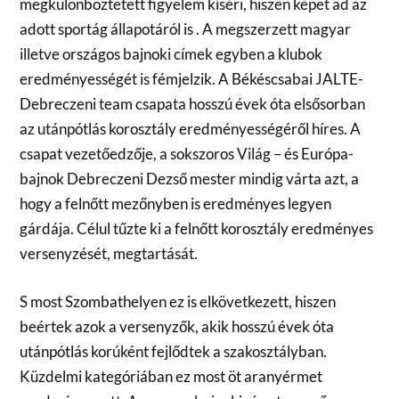
megkülönböztetett figyelem kíséri, hiszen képet ad az
adott sportág állapotáról is . A megszerzett magyar
illetve országos bajnoki címek egyben a klubok
eredményességét is fémjelzik. A Békéscsabai JALTE-
Debreczeni team csapata hosszú évek óta elsősorban
az utánpótlás korosztály eredményességéről híres. A
csapat vezetőedzője, a sokszoros Világ – és Európa-
bajnok Debreczeni Dezső mester mindig várta azt, a
hogy a felnőtt mezőnyben is eredményes legyen
gárdája. Célul tűzte ki a felnőtt korosztály eredményes
versenyzését, megtartását.
S most Szombathelyen ez is elkövetkezett, hiszen
beértek azok a versenyzők, akik hosszú évek óta
utánpótlás korúként fejlődtek a szakosztályban.
Küzdelmi kategóriában ez most öt aranyérmet