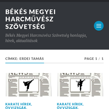
BÉKÉS MEGYEI
HARCMŰVÉSZ
SZÖVETSÉG
Békés Megyei Harcművész Szövetség honlapja,
hírek, aktualitások
CÍMKE:
ERDEI TAMÁS
PAGE 1
/
1
KARATE HÍREK
,
KARATE HÍREK
,
ÖVVIZSGÁK
,
ÖVVIZSGÁK
,