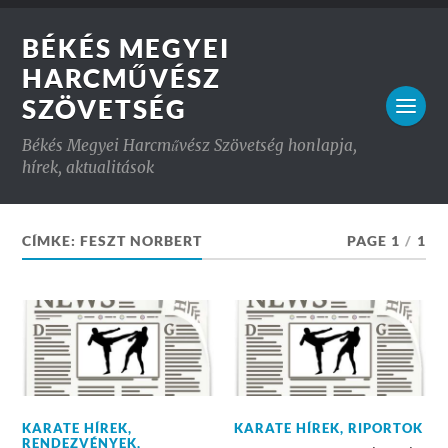
BÉKÉS MEGYEI
HARCMŰVÉSZ
SZÖVETSÉG
Békés Megyei Harcművész Szövetség honlapja,
hírek, aktualitások
CÍMKE:
FESZT NORBERT
PAGE 1
/
1
KARATE HÍREK
,
KARATE HÍREK
,
RIPORTOK
RENDEZVÉNYEK
,