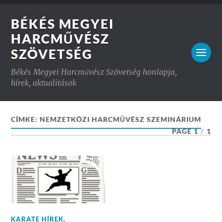
BÉKÉS MEGYEI
HARCMŰVÉSZ
SZÖVETSÉG
Békés Megyei Harcművész Szövetség honlapja,
hírek, aktualitások
CÍMKE:
NEMZETKÖZI HARCMŰVÉSZ SZEMINÁRIUM
PAGE 1
/
1
KARATE HÍREK
,