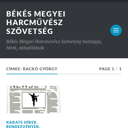
BÉKÉS MEGYEI
HARCMŰVÉSZ
SZÖVETSÉG
Békés Megyei Harcművész Szövetség honlapja,
hírek, aktualitások
CÍMKE:
RACKÓ GYÖRGY
PAGE 1
/
1
KARATE HÍREK
,
RENDEZVÉNYEK
,