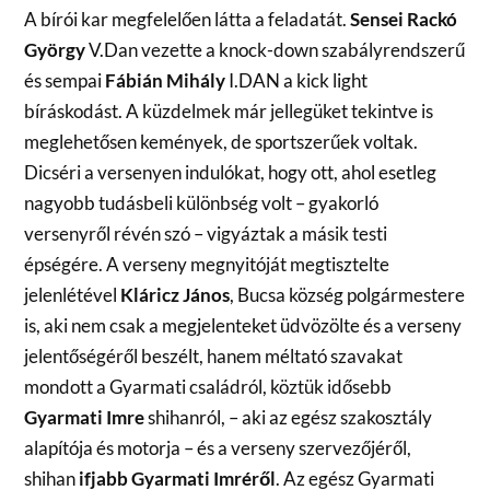
A bírói kar megfelelően látta a feladatát.
Sensei Rackó
György
V.Dan vezette a knock-down szabályrendszerű
és sempai
Fábián Mihály
I.DAN a kick light
bíráskodást. A küzdelmek már jellegüket tekintve is
meglehetősen kemények, de sportszerűek voltak.
Dicséri a versenyen indulókat, hogy ott, ahol esetleg
nagyobb tudásbeli különbség volt – gyakorló
versenyről révén szó – vigyáztak a másik testi
épségére. A verseny megnyitóját megtisztelte
jelenlétével
Kláricz János
, Bucsa község polgármestere
is, aki nem csak a megjelenteket üdvözölte és a verseny
jelentőségéről beszélt, hanem méltató szavakat
mondott a Gyarmati családról, köztük idősebb
Gyarmati Imre
shihanról, – aki az egész szakosztály
alapítója és motorja – és a verseny szervezőjéről,
shihan
ifjabb Gyarmati Imréről
. Az egész Gyarmati