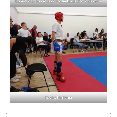
Kláricz János bucsai polgármester köszönti a résztvevïket
Kovács Marianna