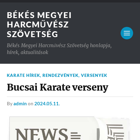
BÉKÉS MEGYEI
HARCMŰVÉSZ
SZÖVETSÉG
Békés Megyei Harcművész Szövetség honlapja,
hírek, aktualitások
KARATE HÍREK
,
RENDEZVÉNYEK
,
VERSENYEK
Bucsai Karate verseny
by
admin
on
2024.05.11.