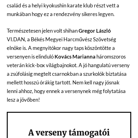
család és a helyi kyokushin karate klub részt vett a
munkában hogy ez a rendezvény sikeres legyen.
Természetesen jelen volt shihan
Gregor László
VI.DAN, a Békés Megyei Harcművész Szövetség
elnöke is. A megnyitókor nagy taps köszöntötte a
versenyen is elinduló
Kovács Marianna
háromszoros
veterán kick-box világbajnokot. A jó hangulatú verseny
a zsúfolásig megtelt csarnokban a szurkolók biztatása
mellett hosszú órákig tartott. Nem kell nagy jósnak
lenni ahhoz, hogy ennek a versenynek még folytatása
lesz a jövőben!
A verseny támogatói