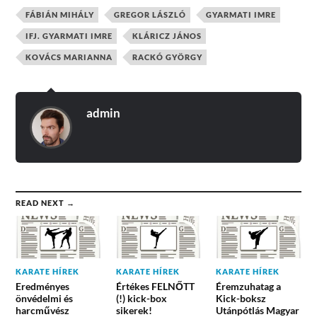
FÁBIÁN MIHÁLY
GREGOR LÁSZLÓ
GYARMATI IMRE
IFJ. GYARMATI IMRE
KLÁRICZ JÁNOS
KOVÁCS MARIANNA
RACKÓ GYÖRGY
admin
READ NEXT →
KARATE HÍREK
KARATE HÍREK
KARATE HÍREK
Eredményes
Értékes FELNŐTT
Éremzuhatag a
önvédelmi és
(!) kick-box
Kick-boksz
harcművész
sikerek!
Utánpótlás Magyar