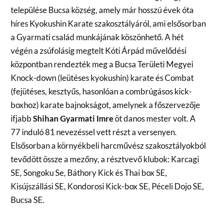
települése Bucsa község, amely már hosszú évek óta
híres Kyokushin Karate szakosztályáról, ami elsősorban
a Gyarmati család munkájának köszönhető. A hét
végén a zsúfolásig megtelt Kóti Árpád művelődési
központban rendezték meg a Bucsa Területi Megyei
Knock-down (leütéses kyokushin) karate és Combat
(fejütéses, kesztyűs, hasonlóan a combrúgásos kick-
boxhoz) karate bajnokságot, amelynek a főszervezője
ifjabb
Shihan Gyarmati Imre
öt danos mester volt. A
77 induló 81 nevezéssel vett részt a versenyen.
Elsősorban a környékbeli harcművész szakosztályokból
tevődött össze a mezőny, a résztvevő klubok: Karcagi
SE, Songoku Se, Báthory Kick és Thai box SE,
Kisújszállási SE, Kondorosi Kick-box SE, Péceli Dojo SE,
Bucsa SE.