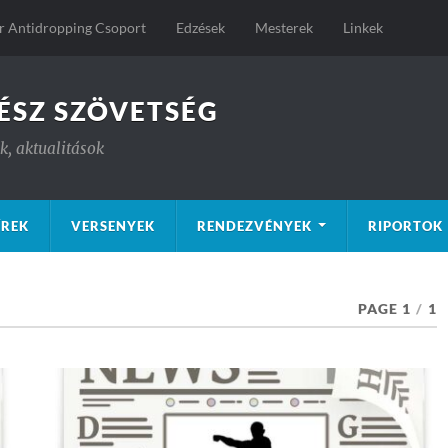
 Antidropping Csoport
Edzések
Mesterek
Linkek
ÉSZ SZÖVETSÉG
, aktualitások
ÍREK
VERSENYEK
RENDEZVÉNYEK
RIPORTOK
PAGE 1
/
1