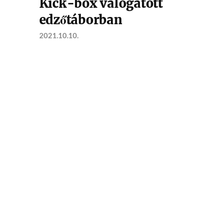
Kick-box válogatott
edzőtáborban
2021.10.10.