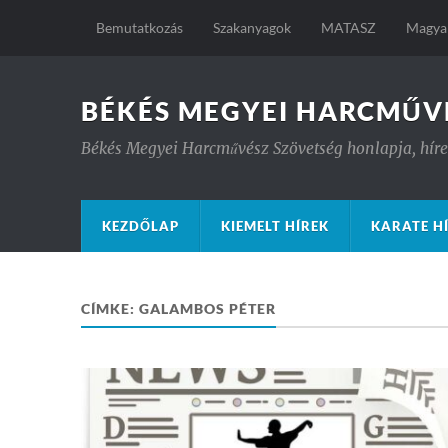
Bemutatkozás
Szakanyagok
MATASZ
Magyar
BÉKÉS MEGYEI HARCMŰV
Békés Megyei Harcművész Szövetség honlapja, hírek
KEZDŐLAP
KIEMELT HÍREK
KARATE H
CÍMKE:
GALAMBOS PÉTER