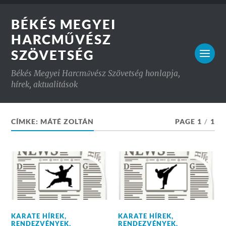
BÉKÉS MEGYEI
HARCMŰVÉSZ
SZÖVETSÉG
Békés Megyei Harcművész Szövetség honlapja,
hírek, aktualitások
CÍMKE:
MÁTÉ ZOLTÁN
PAGE 1
/
1
KARATE HÍREK
,
KARATE HÍREK
,
RENDEZVÉNYEK
,
RENDEZVÉNYEK
,