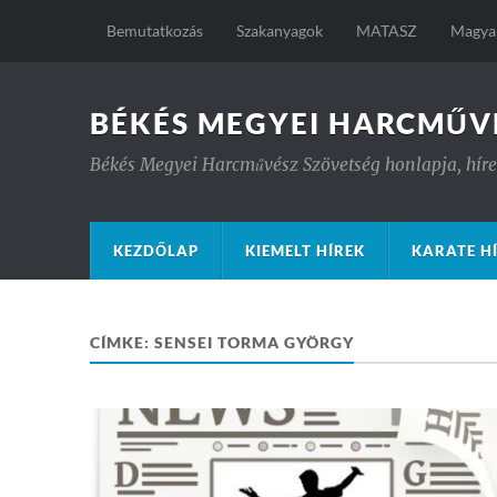
Bemutatkozás
Szakanyagok
MATASZ
Magyar
BÉKÉS MEGYEI HARCMŰV
Békés Megyei Harcművész Szövetség honlapja, hírek
KEZDŐLAP
KIEMELT HÍREK
KARATE H
CÍMKE:
SENSEI TORMA GYÖRGY