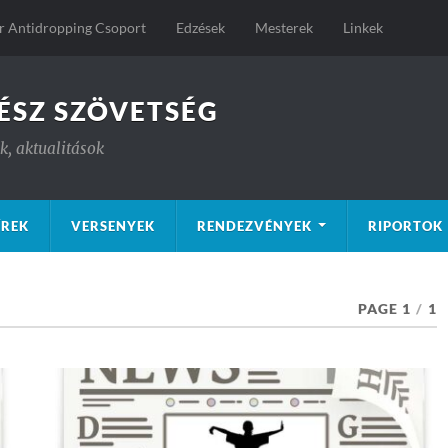
 Antidropping Csoport
Edzések
Mesterek
Linkek
ÉSZ SZÖVETSÉG
, aktualitások
ÍREK
VERSENYEK
RENDEZVÉNYEK
RIPORTOK
PAGE 1
/
1